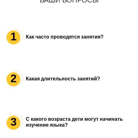
1
Как часто проводятся занятия?
Занятия проводятся 2 раза в неделю для детей и
взрослых. При необходимости сами выбирайте
интенсивность занятий.
2
Какая длительность занятий?
Занятия длятся по выбору по 60 или 80 минут. Для
детей используем короткие уроки по 45 минут.
3
С какого возраста дети могут начинать
изучение языка?