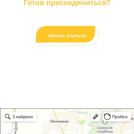
Готов присоединиться?
Если да! То смело жми кнопку и наш менеджер тебе
перезвонит!
Начать учиться
Royal school в Ростове‑на‑Дону
Ростов‑на‑Дону