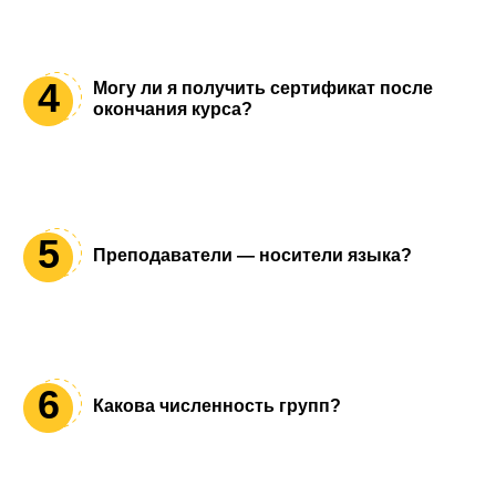
Дети могут учить с любого возраста, главное, чтобы
они были психологически готовы к занятиям.
4
Могу ли я получить сертификат после
окончания курса?
Да, школа Royal School имеет образовательную
лицензию, после обучения вы получите сертификат
на знание иностранного языка соответствующего
5
Преподаватели — носители языка?
уровня.
У нас есть как русскоязычные преподаватели, так и
носители языка. Все они являются опытными
педагогами, и мы гарантируем качество
6
Какова численность групп?
преподавания.
Для качественного преподавания мы создаем