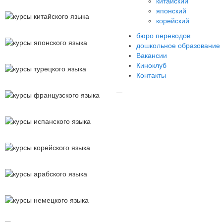
китайский
японский
Китайский
корейский
бюро переводов
Японский
дошкольное образование
Вакансии
Турецкий
Киноклуб
Контакты
Французский
Испанский
Корейский
Арабский
Немецкий