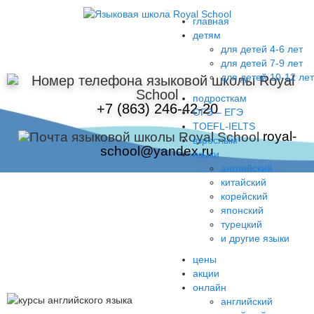
главная
детям
для детей 4-6 лет
для детей 7-9 лет
для детей 10-12 лет
подросткам
+7 (863) 246-42-20
ОГЭ – ЕГЭ
TOEFL-IELTS
royal-
взрослым
school@yandex.ru
языки
английский
китайский
корейский
японский
турецкий
и другие языки
ДРУГИЕ ЯЗЫКИ
цены
акции
онлайн
Английский
английский