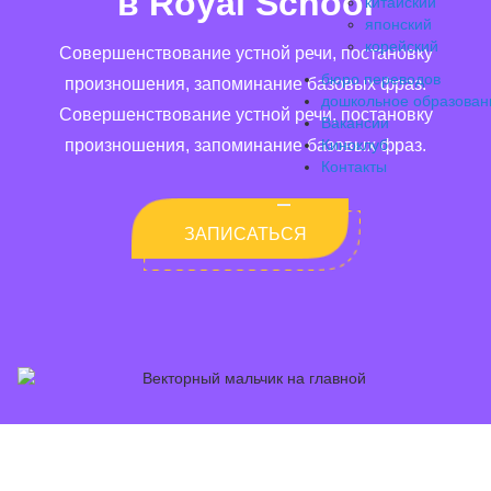
в Royal School
китайский
японский
корейский
Совершенствование устной речи, постановку
бюро переводов
произношения, запоминание базовых фраз.
дошкольное образован
Совершенствование устной речи, постановку
Вакансии
произношения, запоминание базовых фраз.
Киноклуб
Контакты
ЗАПИСАТЬСЯ