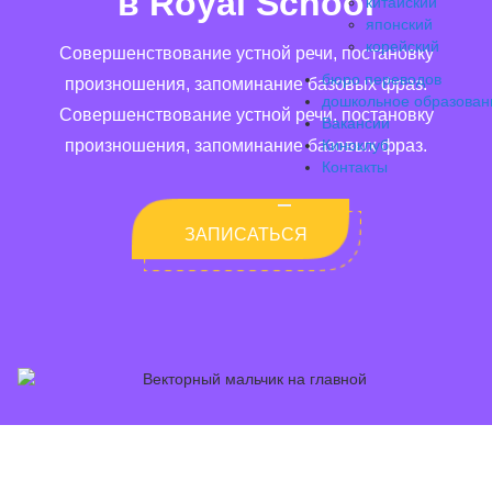
в Royal School
китайский
японский
корейский
Совершенствование устной речи, постановку
бюро переводов
произношения, запоминание базовых фраз.
дошкольное образован
Совершенствование устной речи, постановку
Вакансии
произношения, запоминание базовых фраз.
Киноклуб
Контакты
ЗАПИСАТЬСЯ