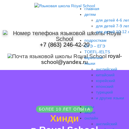
главная
детям
для детей 4-6 ле
для детей 7-9 ле
для детей 10-12 
подросткам
+7 (863) 246-42-20
ОГЭ – ЕГЭ
TOEFL-IELTS
royal-
взрослым
school@yandex.ru
языки
английский
китайский
корейский
японский
турецкий
и другие языки
цены
БОЛЕЕ 10 ЛЕТ ОПЫТА
акции
Хинди
онлайн
английский