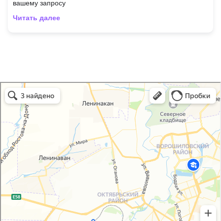
вашему запросу
Читать далее
Royal school в Ростове‑на‑Дону
Ростов‑на‑Дону